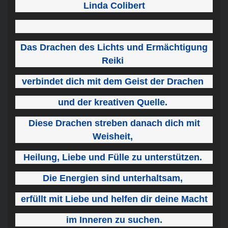
Linda Colibert
Das Drachen des Lichts und Ermächtigung
Reiki
verbindet dich mit dem Geist der Drachen
und der kreativen Quelle.
Diese Drachen streben danach dich mit
Weisheit,
Heilung, Liebe und Fülle zu unterstützen.
Die Energien sind unterhaltsam,
erfüllt mit Liebe und helfen dir deine Macht
im Inneren zu suchen.