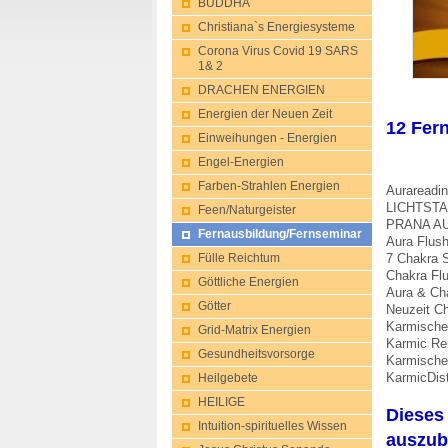
BUDDHA
Christiana`s Energiesysteme
Corona Virus Covid 19 SARS
1& 2
DRACHEN ENERGIEN
Energien der Neuen Zeit
12 Fer
Einweihungen - Energien
Engel-Energien
Farben-Strahlen Energien
Aurareadin
LICHTST
Feen/Naturgeis​ter
PRANA A
Fernausbildung/Fernseminar
Aura Flus
7 Chakra 
Fülle Reichtum
Chakra Fl
Göttliche Energien
Aura & Ch
Götter
Neuzeit C
Karmische
Grid-Matrix Energien
Karmic Rei
Gesu​ndheitsvorsorg​e
Karmische
KarmicDist
Heilgebete
HEILIGE
Dieses 
Intuition-spir​ituelles Wissen
auszuba