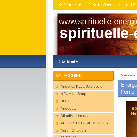
Startseite
Seitenübersicht
RS
www.spirituelle-energ
Startseite
Startseite
KATEGORIEN
Energe
Angelica Katja Saerbeck
Fernei
NEU** im Shop
BOGO
Angebote
Atlantis - Lemuria
AUFGESTIEGENE MEISTER
Aura - Chakren