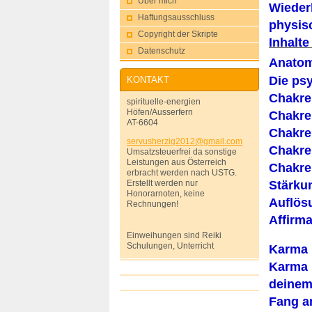
Über mich
Wieder
Haftungsausschluss
physisc
Copyright der Skripte
Inhalt
Datenschutz
Anatom
Die ps
KONTAKT
Chakre
spirituelle-energien
Höfen/Ausserfern
Chakre
AT-6604
Chakre
servushe
rzig2012
@gmail.c
om
Chakr
Umsatzsteuerfrei da sonstige
Leistungen aus Österreich
Chakre
erbracht werden nach USTG.
Stärku
Erstellt werden nur
Honorarnoten, keine
Auflös
Rechnungen!
Affirm
Einweihungen sind Reiki
Schulungen, Unterricht
Karma 
Karma i
deinem 
Fang a