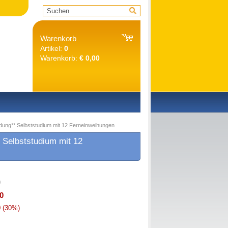
Warenkorb
Artikel:
0
Warenkorb:
€ 0,00
dung** Selbststudium mit 12 Ferneinweihungen
 Selbststudium mit 12
0
0
0
(30%)