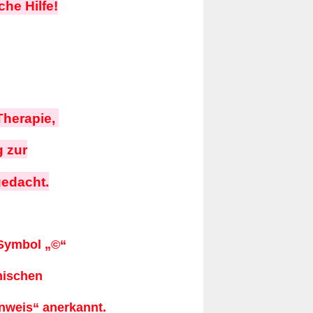
he Hilfe!
herapie,
g zur
edacht.
 Symbol „©“
chischen
nweis“ anerkannt.