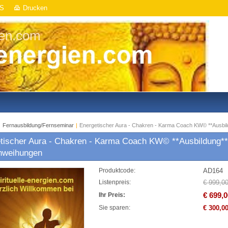
S
Drucken
ien.com
|
Fernausbildung/Fernseminar
|
Energetischer Aura - Chakren - Karma Coach KW© **Ausbil
tischer Aura - Chakren - Karma Coach KW© **Ausbildung**
nweihungen
AD164
Produktcode:
€ 999,0
Listenpreis:
€ 699,0
Ihr Preis:
€ 300,0
Sie sparen: