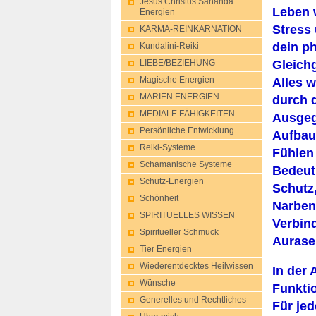
Jesus Christus Sananda
Leben 
Energien
Stress
KARMA-REINKARNATION
dein ph
Kundalini-Reik​i
Gleichg
LIEBE/BEZIEHUNG
Alles w
Magische Energien
MARIEN ENERGIEN
durch d
MEDIALE FÄHIGKEITEN
Ausgegl
Persönliche Entwicklung
Aufbau
Reiki-Systeme
Fühlen
Schamanische Systeme
Bedeut
Schutz-Energie​n
Schutz
Schönheit
Narben
SPIRITUELLES WISSEN
Verbin
Spiritueller Schmuck
Aurase
Tier Energien
Wiederentdeckt​es Heilwissen
In der
Wünsche
Funkti
Generelles und Rechtliches
Für je