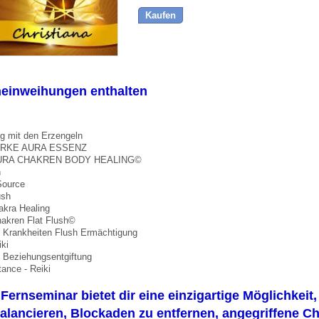
Kaufen
neinweihungen enthalten
g mit den Erzengeln
ARKE AURA ESSENZ
URA CHAKREN BODY HEALING©
h
Source
ush
akra Healing
hakren Flat Flush©
 Krankheiten Flush Ermächtigung
ki
 Beziehungsentgiftung
ance - Reiki
Fernseminar bietet dir eine einzigartige Möglichkei
lancieren, Blockaden zu entfernen, angegriffene Ch