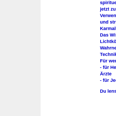
spirit
jetzt z
Verwend
und str
Karma
Das Wi
Lichtkö
Wahrne
Techni
Für we
- für H
Ärzte
- für J
Du lens