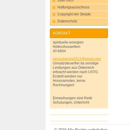
Über mich
Haftungsausschluss
Copyright der Skripte
Datenschutz
KONTAKT
spirituelle-energien
Höfen/Ausserfern
AT-6604
servushe
rzig2012
@gmail.c
om
Umsatzsteuerfrei da sonstige
Leistungen aus Österreich
erbracht werden nach USTG.
Erstellt werden nur
Honorarnoten, keine
Rechnungen!
Einweihungen sind Reiki
Schulungen, Unterricht
© 2016 Alle Rechte vorbehalten.