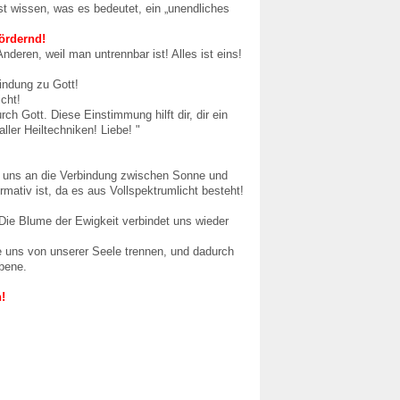
st wissen, was es bedeutet, ein „unendliches
fördernd!
eren, weil man untrennbar ist! Alles ist eins!
bindung zu Gott!
cht!
ch Gott. Diese Einstimmung hilft dir, dir ein
ller Heiltechniken! Liebe! "
rt uns an die Verbindung zwischen Sonne und
ormativ ist, da es aus Vollspektrumlicht besteht!
 Die Blume der Ewigkeit verbindet uns wieder
ie uns von unserer Seele trennen, und dadurch
Ebene.
!