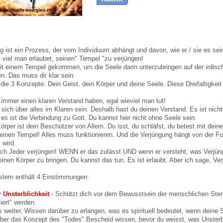
g ist ein Prozess, der vom Individuum abhängt und davon, wie er / sie es sein
 viel man erlaubet, seinen" Tempel "zu verjüngen!
it einem Tempel gekommen, um die Seele darin unterzubringen auf der irdisc
en. Das muss dir klar sein.
die 3 Konzepte: Dein Geist, dein Körper und deine Seele. Diese Dreifaltigkeit
 immer einen klaren Verstand haben, egal wieviel man tut!
ich über alles im Klaren sein. Deshalb hast du deinen Verstand. Es ist nich
 es ist die Verbindung zu Gott. Du kannst hier nicht ohne Seele sein.
örper ist dein Beschützer von Allem. Du isst, du schläfst, du betest mit dein
einen Tempel! Alles muss funktionieren. Und die Verjüngung hängt von der Fu
 wird.
ch Jeder verjüngen! WENN er das zulässt UND wenn er versteht, was Verjüngu
einen Körper zu bringen. Du kannst das tun. Es ist erlaubt. Aber ich sage, V
stem enthält 4 Einstimmungen:
r Unsterblichkeit
- Schützt dich vor dem Bewusstsein der menschlichen Sterbl
ert" werden.
ns weiter, Wissen darüber zu erlangen, was es spirituell bedeutet, wenn deine
über das Konzept des "Todes" Bescheid wissen, bevor du weisst, was Unsterbli