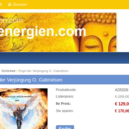
S
Drucken
ien.com
|
Schönheit
|
Engel der Verjüngung O. Gabrielsen
der Verjüngung O. Gabrielsen
AD5509
Produktcode:
€ 299,0
Listenpreis:
€ 129,0
Ihr Preis:
€ 170,0
Sie sparen:
Kaufen