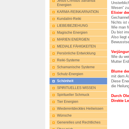
Jesus Christus Sananda
Unsterblic
Energien
Wesen“ zu
KARMA-REINKARNATION
Elixier de
Gechannelt
Kundalini-Reik​i
Nichts ist 
LIEBE/BEZIEHUNG
Wie man fü
Du bist im
Magische Energien
Also liegt
MARIEN ENERGIEN
Bewusstsei
MEDIALE FÄHIGKEITEN
Verjüngun
Persönliche Entwicklung
Wie du wei
Reiki-Systeme
Mutter Erd
Schamanische Systeme
Blume der
Schutz-Energie​n
mit dem As
Diese Ener
Schönheit
die Heilun
SPIRITUELLES WISSEN
Spiritueller Schmuck
Durch Ole
Direkte Le
Tier Energien
Wiederentdeckt​es Heilwissen
Wünsche
Generelles und Rechtliches