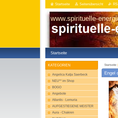
Startseite
Seitenübersicht
RS
www.spirituelle-energ
Startseite
Startseite
KATEGORIEN
Engel 
Angelica Katja Saerbeck
NEU** im Shop
BOGO
Angebote
Atlantis - Lemuria
AUFGESTIEGENE MEISTER
Aura - Chakren