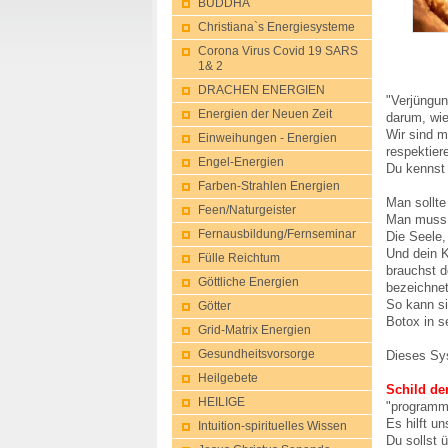
BUDDHA
Christiana`s Energiesysteme
Corona Virus Covid 19 SARS
1& 2
DRACHEN ENERGIEN
"Verjüngun
Energien der Neuen Zeit
darum, wie
Wir sind m
Einweihungen - Energien
respektier
Engel-Energien
Du kennst 
Farben-Strahlen Energien
Man sollte
Feen/Naturgeis​ter
Man muss s
Fernausbildung/Fernseminar
Die Seele,
Und dein K
Fülle Reichtum
brauchst d
Göttliche Energien
bezeichnet
So kann si
Götter
Botox in s
Grid-Matrix Energien
Dieses Sy
Gesu​ndheitsvorsorg​e
Heilgebete
Schild de
HEILIGE
"programmi
Es hilft u
Intuition-spir​ituelles Wissen
Du sollst 