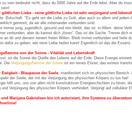
h zu sein bedeutet nicht, dass du 5000 Jahre auf der Erde lebst. Aber du mus
 sein!
r göttlichen Liebe - reine göttliche Liebe ist sehr verjüngend und lebens
e Botschaft: "Es geht um die Liebe zu Gott, aber auch zu allem und jedem And
wirklich getrennt, da wir alle miteinander verbunden sind.
r immer jung, jugendlich, gesund und rein bleibt, das ist in Allem deine Ver
mer verbunden, aber du kannst dich „lösen“. Das ist die Sache. Trenne dich ni
 es an dir und deinem reinem freien Willen. Bleib immer verbunden und heile dur
n dafür zu geben, wie reine Liebe heilen kann! Eigentlich ist das die Essenz a
gsflamme von der Sonne - Vitalität und Lebenskraft
sst, ist die Sonne die Quelle des Lebens auf der Erde. Diese Energie erinne
e. Die
Verjüngungsflamme der Sonne
ist ein reines Elixier, das extrem transf
 Ewigkeit - Blaupause der Seele
, manifestiert sich im physischen Bereich.
pekt der Seele, der mit der Verjüngung des physischen Körpers zu tun hat!
gie hilft uns, uns von allen nicht konstruktiven Energieschichten zu lösen, d
g und Verjüngung des physischen Körpers verhindert. Verjüngt auf zellulärer 
 und Marijana Gabrielsen bin ich autorisiert, ihre Systeme zu übersetzen
hrerlinie!