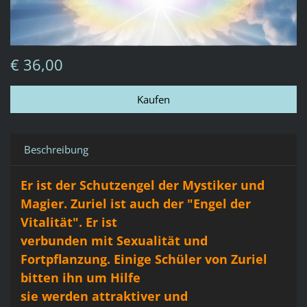
€ 36,00
Beschreibung
Er ist der Schutzengel der Mystiker und
Magier. Zuriel ist auch der "Engel der
Vitalität". Er ist
verbunden mit Sexualität und
Fortpflanzung. Einige Schüler von Zuriel
bitten ihn um Hilfe
sie werden attraktiver und