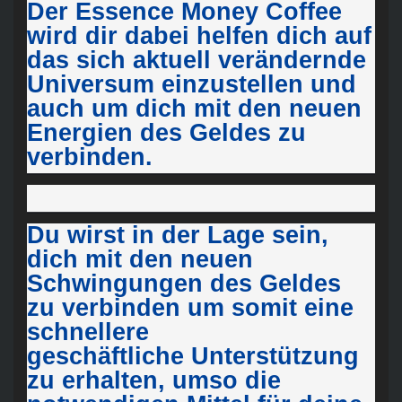
Der Essence Money Coffee
wird dir dabei helfen dich auf
das
sich aktuell verändernde
Universum einzustellen und
auch um
dich mit den neuen
Energien des Geldes zu
verbinden.
Du wirst in der Lage sein,
dich mit den neuen
Schwingungen des
Geldes
zu verbinden um somit eine
schnellere
geschäftliche
Unterstützung
zu erhalten, umso die