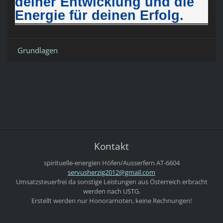
deiner
Entwicklung und die
Energie für deinen Erfolg.
Grundlagen
Kontakt
spirituelle-energien
Höfen/Ausserfern
AT-6604
servushe
rzig2012
@gmail.c
om
Umsatzsteuerfrei da sonstige Leistungen aus Österreich erbracht
werden nach USTG.
Erstellt werden nur Honorarnoten, keine Rechnungen!