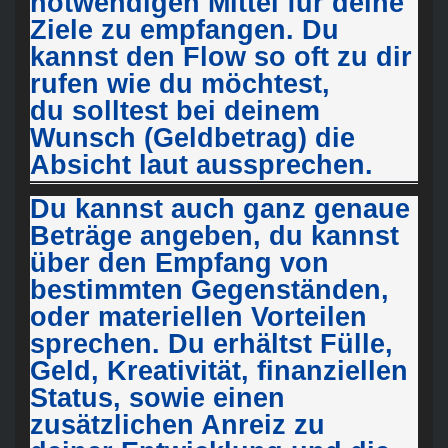
notwendigen Mittel für
deine
Ziele zu empfangen.
Du
kannst den Flow so oft zu dir
rufen wie du möchtest,
du
solltest bei deinem
Wunsch (Geldbetrag) die
Absicht laut
aussprechen.
Du kannst auch ganz genaue
Beträge angeben, du kannst
über
den Empfang von
bestimmten Gegenständen,
oder materiellen
Vorteilen
sprechen. Du erhältst Fülle,
Geld, Kreativität,
finanziellen
Status, sowie einen
zusätzlichen Anreiz zu