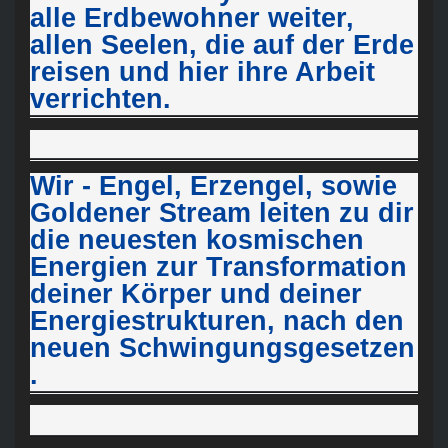
alle
Erdbewohner weiter,
allen Seelen, die auf der Erde
reisen und
hier ihre Arbeit
verrichten.
Wir - Engel, Erzengel, sowie
Goldener Stream leiten zu dir
die
neuesten kosmischen
Energien zur Transformation
deiner
Körper und deiner
Energiestrukturen, nach den
neuen
Schwingungsgesetzen
.