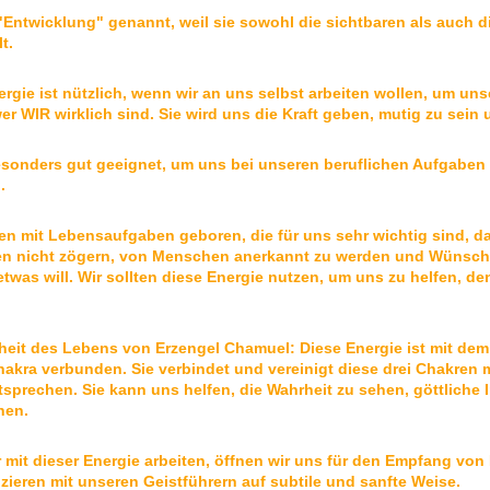
 "Entwicklung" genannt, weil sie sowohl die sichtbaren als auch 
t.
ergie ist nützlich, wenn wir an uns selbst arbeiten wollen, um un
er WIR wirklich sind. Sie wird uns die Kraft geben, mutig zu sein
besonders gut geeignet, um uns bei unseren beruflichen Aufgabe
.
en mit Lebensaufgaben geboren, die für uns sehr wichtig sind, dam
ten nicht zögern, von Menschen anerkannt zu werden und Wünsche
twas will. Wir sollten diese Energie nutzen, um uns zu helfen, de
heit des Lebens von Erzengel Chamuel: Diese Energie ist mit de
akra verbunden. Sie verbindet und vereinigt diese drei Chakren 
tsprechen. Sie kann uns helfen, die Wahrheit zu sehen, göttliche 
hen.
 mit dieser Energie arbeiten, öffnen wir uns für den Empfang von
ieren mit unseren Geistführern auf subtile und sanfte Weise.