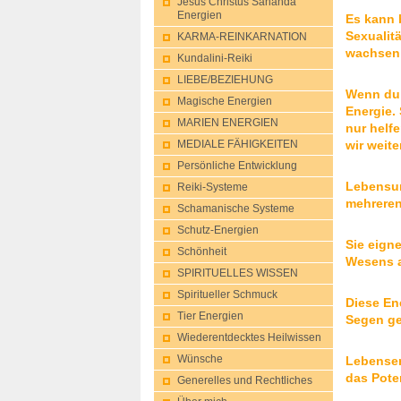
Jesus Christus Sananda
Energien
Es kann 
Sexualit
KARMA-REINKARNATION
wachsen 
Kundalini-Reik​i
LIEBE/BEZIEHUNG
Wenn du 
Magische Energien
Energie.
MARIEN ENERGIEN
nur helf
wir weite
MEDIALE FÄHIGKEITEN
Persönliche Entwicklung
Lebensum
Reiki-Systeme
mehreren
Schamanische Systeme
Schutz-Energie​n
Sie eigne
Schönheit
Wesens a
SPIRITUELLES WISSEN
Spiritueller Schmuck
Diese Ene
Tier Energien
Segen geb
Wiederentdeckt​es Heilwissen
Lebensen
Wünsche
das Poten
Generelles und Rechtliches