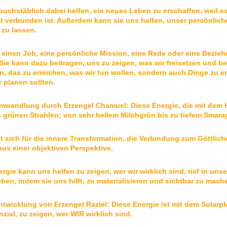
buchstäblich dabei helfen, ein neues Leben zu erschaffen, weil e
ät verbunden ist. Außerdem kann sie uns helfen, unser persönlich
zu lassen.
einen Job, eine persönliche Mission, eine Rede oder eine Bezieh
 Sie kann dazu beitragen, uns zu zeigen, was wir freisetzen und b
en, das zu erreichen, was wir tun wollen, sondern auch Dinge zu e
r planen sollten.
wandlung durch Erzengel Chamuel: Diese Energie, die mit dem H
 grünen Strahlen; von sehr hellem Milchgrün bis zu tiefem Smara
t sich für die innere Transformation, die Verbindung zum Göttlich
us einer objektiven Perspektive.
rgie kann uns helfen zu zeigen, wer wir wirklich sind, tief in un
en, indem sie uns hilft, zu materialisieren und sichtbar zu machen
twicklung von Erzengel Raziel: Diese Energie ist mit dem Solarp
zial, zu zeigen, wer WIR wirklich sind.