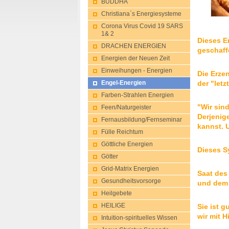
BUDDHA
Christiana`s Energiesysteme
Corona Virus Covid 19 SARS
1& 2
Dieses E
DRACHEN ENERGIEN
geschaff
Energien der Neuen Zeit
Einweihungen - Energien
Die Erze
der "let
Engel-Energien
Farben-Strahlen Energien
"Wir sind
Feen/Naturgeis​ter
Derjenig
Fernausbildung/Fernseminar
kannst. U
Fülle Reichtum
Göttliche Energien
Dieses S
Götter
Grid-Matrix Energien
Saat des
Gesu​ndheitsvorsorg​e
und dem 
Heilgebete
Sie ist g
HEILIGE
wir mit 
Intuition-spir​ituelles Wissen