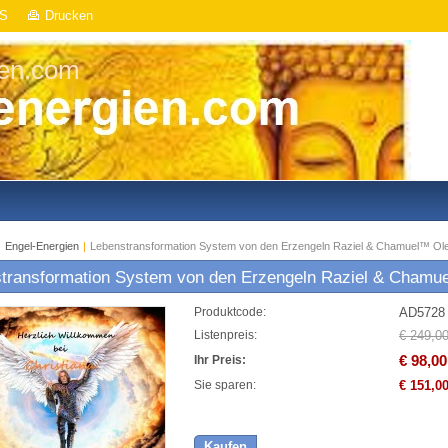
S
Drucken
ien.com
|
Engel-Energien
|
Lebenstransformation System von den Erzengeln Raziel & Chamuel™ Ole
transformation System von den Erzengeln Raziel & Chamu
AD5728
Produktcode:
€ 249,0
Listenpreis:
€ 98,00
Ihr Preis:
€ 151,0
Sie sparen:
Kaufen