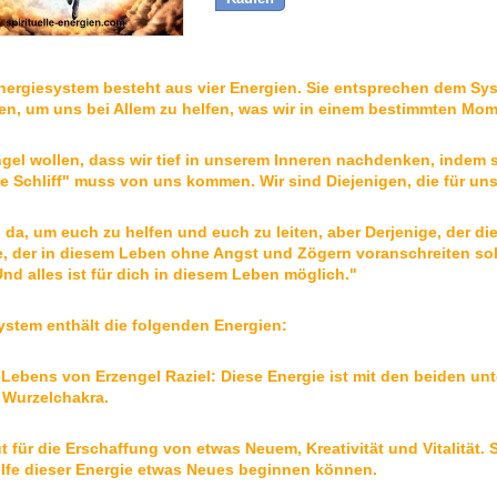
nergiesystem besteht aus vier Energien. Sie entsprechen dem Sy
en, um uns bei Allem zu helfen, was wir in einem bestimmten Mo
ngel wollen, dass wir tief in unserem Inneren nachdenken, indem 
zte Schliff" muss von uns kommen. Wir sind Diejenigen, die für un
 da, um euch zu helfen und euch zu leiten, aber Derjenige, der die 
e, der in diesem Leben ohne Angst und Zögern voranschreiten sollt
nd alles ist für dich in diesem Leben möglich."
ystem enthält die folgenden Energien:
 Lebens von Erzengel Raziel: Diese Energie ist mit den beiden u
Wurzelchakra.
ut für die Erschaffung von etwas Neuem, Kreativität und Vitalität.
Hilfe dieser Energie etwas Neues beginnen können.