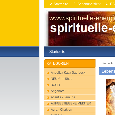
Startseite
Seitenübersicht
RS
www.spirituelle-energ
Startseite
Startseite
KATEGORIEN
Lebens
Angelica Katja Saerbeck
NEU** im Shop
BOGO
Angebote
Atlantis - Lemuria
AUFGESTIEGENE MEISTER
Aura - Chakren