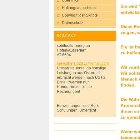
Über mich
Sie wird
Haftungsausschluss
entwickel
Copyright der Skripte
Datenschutz
Diese En
zeigen, w
KONTAKT
spirituelle-energien
Sie ist 
Höfen/Ausserfern
zu helfen
AT-6604
servushe
rzig2012
@gmail.c
om
Wir wurd
Umsatzsteuerfrei da sonstige
Wir soll
Leistungen aus Österreich
erbracht werden nach USTG.
Mensch e
Erstellt werden nur
finden.
Honorarnoten, keine
Rechnungen!
Die Wahr
Kronench
Einweihungen sind Reiki
Schulungen, Unterricht
ihnen en
zu sprec
Wenn wir
kommuniz