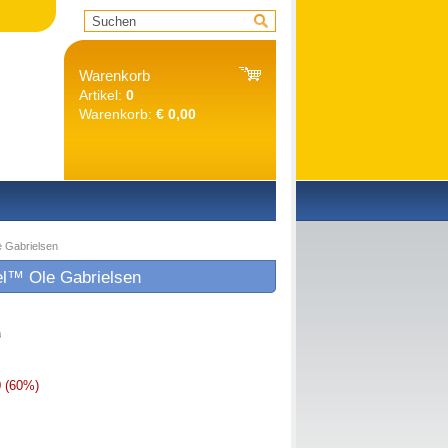
Warenkorb
Artikel:
0
Warenkorb:
€ 0,00
 Gabrielsen
el™ Ole Gabrielsen
0
0
(60%)