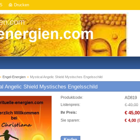
S
Drucken
ien.com
>
Engel-Energien
>
Mystical Angelic Shield Mystisches Engelsschild
al Angelic Shield Mystisches Engelsschild
AD819
Produktcode:
€ 49,00
Listenpreis:
€ 45,00
Ihr Preis:
€ 4,00
(
Sie sparen:
Kaufen