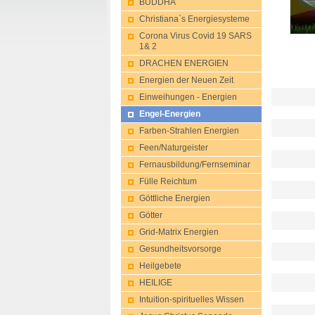
BUDDHA
Christiana`s Energiesysteme
Corona Virus Covid 19 SARS
1& 2
DRACHEN ENERGIEN
Energien der Neuen Zeit
Einweihungen - Energien
Engel-Energien
Farben-Strahlen Energien
Feen/Naturgeis​ter
Fernausbildung/Fernseminar
Fülle Reichtum
Göttliche Energien
Götter
Grid-Matrix Energien
Gesu​ndheitsvorsorg​e
Heilgebete
HEILIGE
Intuition-spir​ituelles Wissen