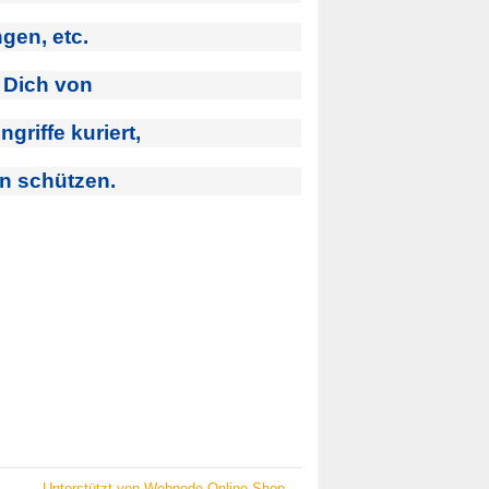
gen, etc.
d Dich von
riffe kuriert,
en schützen.
Unterstützt von Webnode-Online-Shop