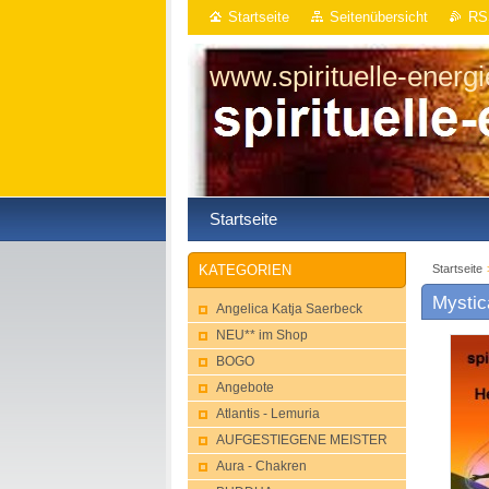
Startseite
Seitenübersicht
RS
www.spirituelle-energ
Startseite
Startseite
KATEGORIEN
Mystic
Angelica Katja Saerbeck
NEU** im Shop
BOGO
Angebote
Atlantis - Lemuria
AUFGESTIEGENE MEISTER
Aura - Chakren