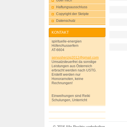
Über mich
Haftungsausschluss
Copyright der Skripte
Datenschutz
KONTAKT
spirituelle-energien
Höfen/Ausserfern
AT-6604
servushe
rzig2012
@gmail.c
om
Umsatzsteuerfrei da sonstige
Leistungen aus Österreich
erbracht werden nach USTG.
Erstellt werden nur
Honorarnoten, keine
Rechnungen!
Einweihungen sind Reiki
Schulungen, Unterricht
© 2016 Alle Rechte vorbehalten.