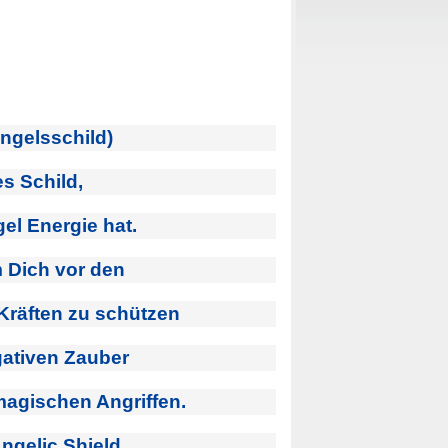
Engelsschild)
es Schild,
el Energie hat.
m Dich vor den
 Kräften zu schützen
gativen Zauber
zmagischen Angriffen.
ngelic Shield