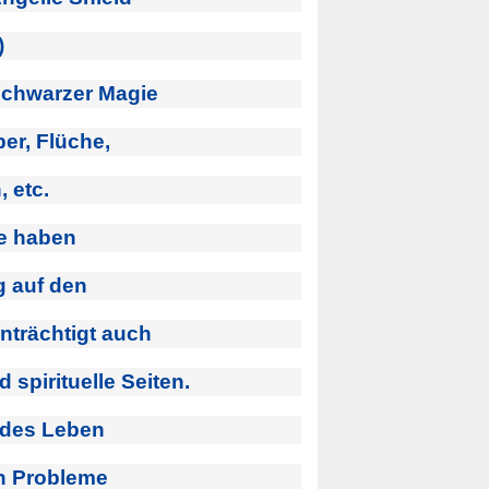
)
schwarzer Magie
er, Flüche,
 etc.
ie haben
g auf den
nträchtigt auch
spirituelle Seiten.
t des Leben
fen Probleme