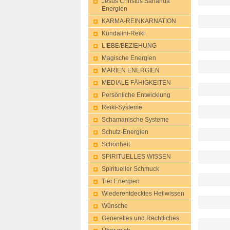
Jesus Christus Sananda
Energien
KARMA-REINKARNATION
Kundalini-Reik​i
LIEBE/BEZIEHUNG
Magische Energien
MARIEN ENERGIEN
MEDIALE FÄHIGKEITEN
Persönliche Entwicklung
Reiki-Systeme
Schamanische Systeme
Schutz-Energie​n
Schönheit
SPIRITUELLES WISSEN
Spiritueller Schmuck
Tier Energien
Wiederentdeckt​es Heilwissen
Wünsche
Generelles und Rechtliches