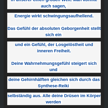
auch sagen,
Energie wirkt schwingungsaufhellend.
Das Gefühl der absoluten Geborgenheit stellt
sich ein
und ein Gefühl, der Losgelöstheit und
inneren Freiheit.
Deine Wahrnehmungsgefühl steigert sich
und
deine Gehirnhälften gleichen sich durch das
Synthese-Reiki
selbständig aus. Alle deine Drüsen im Körper
werden