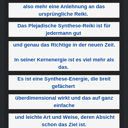
also mehr eine Anlehnung an das
ursprüngliche Reiki.
Das Plejadische Synthese-Reiki ist für
jedermann gut
und genau das Richtige in der neuen Zeit.
In seiner Kernenergie ist es viel mehr als
das.
Es ist eine Synthese-Energie, die breit
gefächert
überdimensional wirkt und das auf ganz
einfache
und leichte Art und Weise, deren Absicht
schon das Ziel ist.