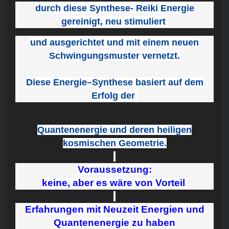
durch diese Synthese- Reiki Energie
gereinigt, neu stimuliert
und ausgerichtet und mit einem neuen
Schwingungsmuster vernetzt.
Diese Energie–Synthese basiert auf dem
Erfolg der
Quantenenergie und deren heiligen
kosmischen Geometrie.
Voraussetzung:
keine, aber es wäre von Vorteil
Erfahrungen mit Neuzeit Energien und
Quantenenergie zu haben