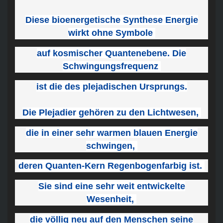
Diese bioenergetische Synthese Energie
wirkt ohne Symbole
auf kosmischer Quantenebene. Die
Schwingungsfrequenz
ist die des plejadischen Ursprungs.
Die Plejadier gehören zu den Lichtwesen,
die in einer sehr warmen blauen Energie
schwingen,
deren Quanten-Kern Regenbogenfarbig ist.
Sie sind eine sehr weit entwickelte
Wesenheit,
die völlig neu auf den Menschen seine