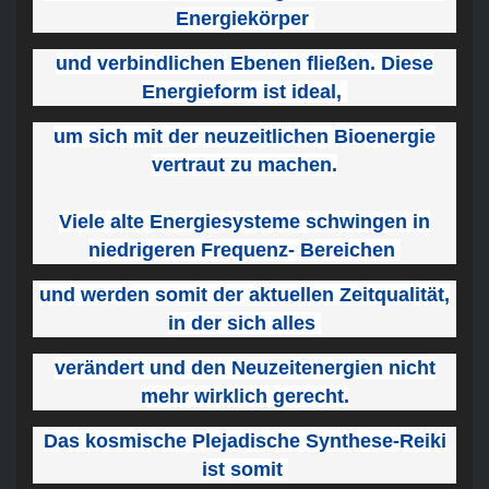
Energiekörper
und verbindlichen Ebenen fließen. Diese
Energieform ist ideal,
um sich mit der neuzeitlichen Bioenergie
vertraut zu machen.
Viele alte Energiesysteme schwingen in
niedrigeren Frequenz- Bereichen
und werden somit der aktuellen Zeitqualität,
in der sich alles
verändert und den Neuzeitenergien nicht
mehr wirklich gerecht.
Das kosmische Plejadische Synthese-Reiki
ist somit