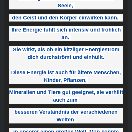
Seele,
den Geist und den Körper einwirken kann.
Ihre Energie fühlt sich intensiv und fröhlich
an.
Sie wirkt, als ob ein kitzliger Energiestrom
dich durchströmt und einhüllt.
Diese Energie ist auch für ältere Menschen,
Kinder, Pflanzen,
Mineralien und Tiere gut geeignet, sie verhilft
auch zum
besseren Verständnis der verschiedenen
Welten
in unserer einen großen Welt. Man könnte