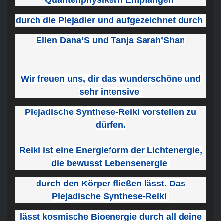
durch die Plejadier und aufgezeichnet durch
Ellen Dana’S und Tanja Sarah’Shan
Wir freuen uns, dir das wunderschöne und
sehr intensive
Plejadische Synthese-Reiki vorstellen zu
dürfen.
Reiki ist eine Energieform der Lichtenergie,
die bewusst Lebensenergie
durch den Körper fließen lässt. Das
Plejadische Synthese-Reiki
lässt kosmische Bioenergie durch all deine