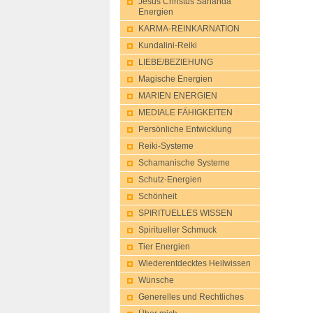
Jesus Christus Sananda
Energien
KARMA-REINKARNATION
Kundalini-Reik​i
LIEBE/BEZIEHUNG
Magische Energien
MARIEN ENERGIEN
MEDIALE FÄHIGKEITEN
Persönliche Entwicklung
Reiki-Systeme
Schamanische Systeme
Schutz-Energie​n
Schönheit
SPIRITUELLES WISSEN
Spiritueller Schmuck
Tier Energien
Wiederentdeckt​es Heilwissen
Wünsche
Generelles und Rechtliches