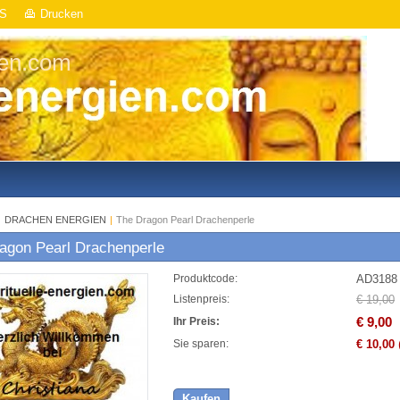
S
Drucken
ien.com
|
DRACHEN ENERGIEN
|
The Dragon Pearl Drachenperle
agon Pearl Drachenperle
AD3188
Produktcode:
€ 19,00
Listenpreis:
€ 9,00
Ihr Preis:
€ 10,00
Sie sparen:
Kaufen