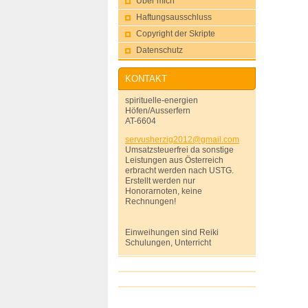
Über mich
Haftungsausschluss
Copyright der Skripte
Datenschutz
KONTAKT
spirituelle-energien
Höfen/Ausserfern
AT-6604
servushe
rzig2012
@gmail.c
om
Umsatzsteuerfrei da sonstige
Leistungen aus Österreich
erbracht werden nach USTG.
Erstellt werden nur
Honorarnoten, keine
Rechnungen!
Einweihungen sind Reiki
Schulungen, Unterricht