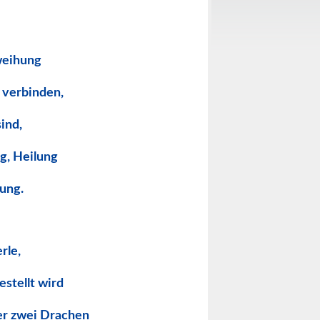
weihung
u verbinden,
sind,
g, Heilung
lung.
erle,
estellt wird
der zwei Drachen