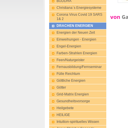
BUDDHA
Christiana`s Energiesysteme
Corona Virus Covid 19 SARS
Ga
von
1& 2
DRACHEN ENERGIEN
Energien der Neuen Zeit
Einweihungen - Energien
Engel-Energien
Farben-Strahlen Energien
Feen/Naturgeis​ter
Fernausbildung/Fernseminar
Fülle Reichtum
Göttliche Energien
Götter
Grid-Matrix Energien
Gesu​ndheitsvorsorg​e
Heilgebete
HEILIGE
Intuition-spir​ituelles Wissen