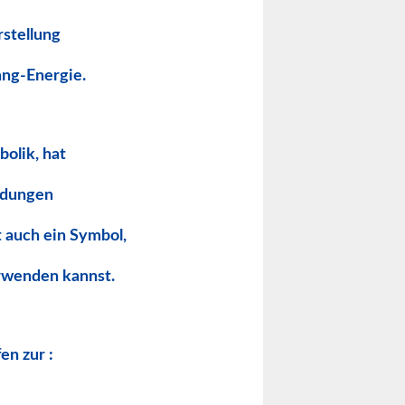
rstellung
ang-Energie.
olik, hat
indungen
t auch ein Symbol,
rwenden kannst.
en zur :