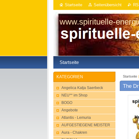
Startseite
Seitenübersicht
RS
www.spirituelle-energ
Startseite
Startseite
KATEGORIEN
The Dr
Angelica Katja Saerbeck
NEU** im Shop
BOGO
Angebote
Atlantis - Lemuria
AUFGESTIEGENE MEISTER
Aura - Chakren