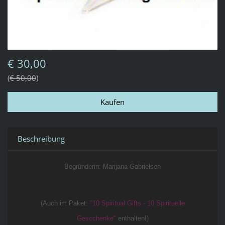
€ 30,00
€ 50,00
Beschreibung
Begründerin: Marijana Gabrielsen
(Auch im Paket:
"10 Spiritual Gifts - 10 Spirituelle
Gescchenke"
enthalten!)